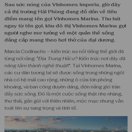
Sau sức nóng của Vinhomes Imperia, giờ đây
cả thị trường Hải Phòng đang đổ dồn về tiêu
điểm mang tên gọi Vinhomes Marina. Thu hút
ngay từ tên gọi, khu đô thị Vinhomes Marina gợi
người nghe mơ tưởng về một quần thể sống
đẳng cấp mang theo hơi thở của đại dương.
Marcia Codinachs – kiến trúc sư nổi tiếng thế giới đã
từng nói rằng: “
Địa Trung Hải ư? Kiến trúc nơi đây đã
nâng tầm thành nghệ thuật
!”. Tại Vinhomes Marina,
các cư dân tương lai sẽ được sống trong những ngôi
nhà có hệ mái cao rộng, những ô cửa lớn phóng
khoáng, và ban công duyên dáng, đón nắng gió tràn
đầy sức sống. Đó là một cuộc sống thật nhẹ nhàng,
thư thái, gần gũi với thiên nhiên, mộc mạc nhưng vẫn
toát lên sự sang trọng và tinh tế.