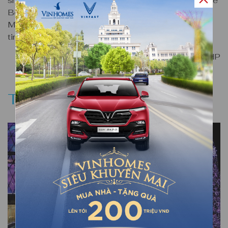
shophouse, bể bơi hướng hồ, sân tập thể thao, liền kề
Bệnh viện Đa khoa Quốc tế Vinmec… Vinhomes
Marina hứa hẹn trở thành biểu tượng của cuộc sống
tinh hoa tại Hải Phòng.
Nguồn:
ANHP
TIN LIÊN QUAN