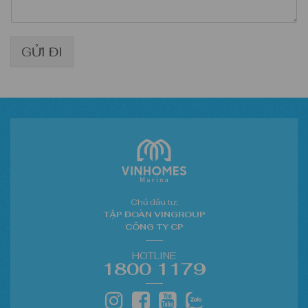
GỬI ĐI
Chủ đầu tư:
TẬP ĐOÀN VINGROUP
CÔNG TY CP
HOTLINE
1800 1179