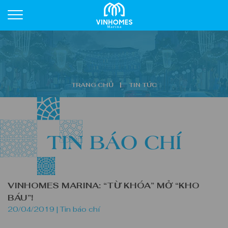
TRANG CHỦ
TIN TỨC
TIN BÁO CHÍ
VINHOMES MARINA: “TỪ KHÓA” MỞ “KHO
BÁU”!
20/04/2019 |
Tin báo chí