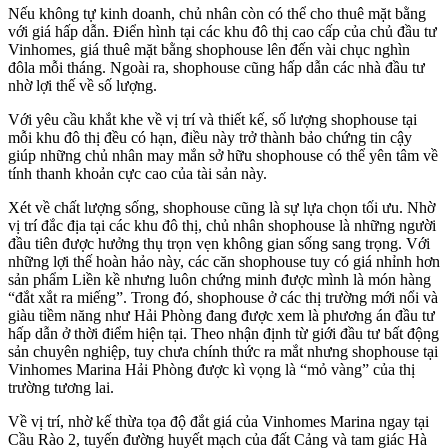
Nếu không tự kinh doanh, chủ nhân còn có thể cho thuê mặt bằng
với giá hấp dẫn. Điển hình tại các khu đô thị cao cấp của chủ đầu tư
Vinhomes, giá thuê mặt bằng shophouse lên đến vài chục nghìn
đôla mỗi tháng. Ngoài ra, shophouse cũng hấp dẫn các nhà đầu tư
nhờ lợi thế về số lượng.
Với yêu cầu khắt khe về vị trí và thiết kế, số lượng shophouse tại
mỗi khu đô thị đều có hạn, điều này trở thành bảo chứng tin cậy
giúp những chủ nhân may mắn sở hữu shophouse có thể yên tâm về
tính thanh khoản cực cao của tài sản này.
Xét về chất lượng sống, shophouse cũng là sự lựa chọn tối ưu. Nhờ
vị trí đắc địa tại các khu đô thị, chủ nhân shophouse là những người
đầu tiên được hưởng thụ trọn vẹn không gian sống sang trọng. Với
những lợi thế hoàn hảo này, các căn shophouse tuy có giá nhỉnh hơn
sản phẩm Liền kề nhưng luôn chứng minh được mình là món hàng
“đắt xắt ra miếng”. Trong đó, shophouse ở các thị trường mới nổi và
giàu tiềm năng như Hải Phòng đang được xem là phương án đầu tư
hấp dẫn ở thời điểm hiện tại. Theo nhận định từ giới đầu tư bất động
sản chuyên nghiệp, tuy chưa chính thức ra mắt nhưng shophouse tại
Vinhomes Marina Hải Phòng được kì vọng là “mỏ vàng” của thị
trường tương lai.
Về vị trí, nhờ kế thừa tọa độ đắt giá của Vinhomes Marina ngay tại
Cầu Rào 2, tuyến đường huyết mạch của đất Cảng và tam giác Hà