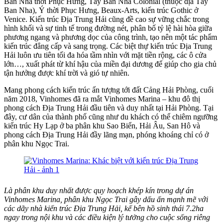
Ban Nha thời Phục Hưng, Tây Ban Nha Colonial (thuộc địa Tây
Ban Nha), Ý thời Phục Hưng, Beaux-Arts, kiến trúc Gothic ở
Venice. Kiến trúc Địa Trung Hải cũng đề cao sự vững chắc trong
hình khối và sự tinh tế trong đường nét, phân bố tỷ lệ hài hòa giữa
phương ngang và phương dọc của công trình, tạo nên một tác phẩm
kiến trúc đẳng cấp và sang trọng. Các biệt thự kiến trúc Địa Trung
Hải luôn ưu tiên tối đa hóa tầm nhìn với mặt tiền rộng, các ô cửa
lớn…, xuất phát từ khí hậu của miền đại dương để giúp cho gia chủ
tận hưởng được khí trời và gió tự nhiên.
Mang phong cách kiến trúc ấn tượng tới đất Cảng Hải Phòng, cuối
năm 2018, Vinhomes đã ra mắt Vinhomes Marina – khu đô thị
phong cách Địa Trung Hải đầu tiên và duy nhất tại Hải Phòng. Tại
đây, cư dân của thành phố cũng như du khách có thể chiêm ngưỡng
kiến trúc Hy Lạp ở ba phân khu Sao Biển, Hải Âu, San Hô và
phong cách Địa Trung Hải đầy lãng mạn, phóng khoáng chỉ có ở
phân khu Ngọc Trai.
Là phân khu duy nhất được quy hoạch khép kín trong dự án
Vinhomes Marina, phân khu Ngọc Trai gây dấu ấn mạnh mẽ với
các dãy nhà kiến trúc Địa Trung Hải, kế bên hồ sinh thái 7.2ha
ngay trong nội khu và các điều kiện lý tưởng cho cuộc sống riêng