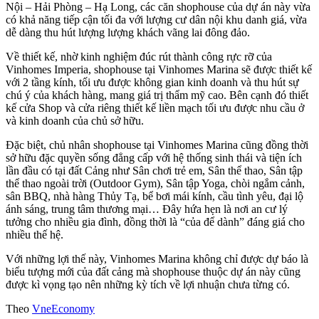
Nội – Hải Phòng – Hạ Long, các căn shophouse của dự án này vừa
có khả năng tiếp cận tối đa với lượng cư dân nội khu danh giá, vừa
dễ dàng thu hút lượng lượng khách vãng lai đông đảo.
Về thiết kế, nhờ kinh nghiệm đúc rút thành công rực rỡ của
Vinhomes Imperia, shophouse tại Vinhomes Marina sẽ được thiết kế
với 2 tầng kính, tối ưu được không gian kinh doanh và thu hút sự
chú ý của khách hàng, mang giá trị thẩm mỹ cao. Bên cạnh đó thiết
kế cửa Shop và cửa riêng thiết kế liền mạch tối ưu được nhu cầu ở
và kinh doanh của chủ sở hữu.
Đặc biệt, chủ nhân shophouse tại Vinhomes Marina cũng đồng thời
sở hữu đặc quyền sống đẳng cấp với hệ thống sinh thái và tiện ích
lần đầu có tại đất Cảng như Sân chơi trẻ em, Sân thể thao, Sân tập
thể thao ngoài trời (Outdoor Gym), Sân tập Yoga, chòi ngắm cảnh,
sân BBQ, nhà hàng Thủy Tạ, bể bơi mái kính, cầu tình yêu, đại lộ
ánh sáng, trung tâm thương mại… Đây hứa hẹn là nơi an cư lý
tưởng cho nhiều gia đình, đồng thời là “của để dành” đáng giá cho
nhiều thế hệ.
Với những lợi thế này, Vinhomes Marina không chỉ được dự báo là
biểu tượng mới của đất cảng mà shophouse thuộc dự án này cũng
được kì vọng tạo nên những kỳ tích về lợi nhuận chưa từng có.
Theo
VneEconomy