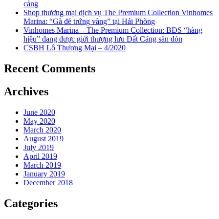
cảng
Shop thương mại dịch vụ The Premium Collection Vinhomes
Marina: “Gà đẻ trứng vàng” tại Hải Phòng
Vinhomes Marina – The Premium Collection: BĐS “hàng
hiệu” đang được giới thượng lưu Đất Cảng săn đón
CSBH Lô Thương Mại – 4/2020
Recent Comments
Archives
June 2020
May 2020
March 2020
August 2019
July 2019
April 2019
March 2019
January 2019
December 2018
Categories