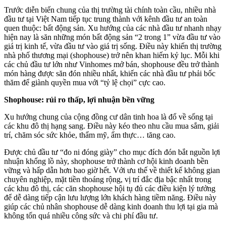
Trước diễn biến chung của thị trường tài chính toàn cầu, nhiều nhà
đầu tư tại Việt Nam tiếp tục trung thành với kênh đầu tư an toàn
quen thuộc: bất động sản. Xu hướng của các nhà đầu tư nhanh nhạy
hiện nay là săn những món bất động sản “2 trong 1” vừa đầu tư vào
giá trị kinh tế, vừa đầu tư vào giá trị sống. Điều này khiến thị trường
nhà phố thương mại (shophouse) trở nên khan hiếm kỷ lục. Mỗi khi
các chủ đầu tư lớn như Vinhomes mở bán, shophouse đều trở thành
món hàng được săn đón nhiều nhất, khiến các nhà đầu tư phải bốc
thăm để giành quyền mua với “tỷ lệ chọi” cực cao.
Shophouse: rủi ro thấp, lợi nhuận bền vững
Xu hướng chung của cộng đồng cư dân tinh hoa là đổ về sống tại
các khu đô thị hạng sang. Điều này kéo theo nhu cầu mua sắm, giải
trí, chăm sóc sức khỏe, thẩm mỹ, ẩm thực… tăng cao.
Được chủ đầu tư “đo ni đóng giày” cho mục đích đón bắt nguồn lợi
nhuận khổng lồ này, shophouse trở thành cơ hội kinh doanh bền
vững và hấp dẫn hơn bao giờ hết. Với ưu thế về thiết kế không gian
chuyên nghiệp, mặt tiền thoáng rộng, vị trí đắc địa bậc nhất trong
các khu đô thị, các căn shophouse hội tụ đủ các điều kiện lý tưởng
để dễ dàng tiếp cận lưu lượng lớn khách hàng tiềm năng. Điều này
giúp các chủ nhân shophouse dễ dàng kinh doanh thu lợi tại gia mà
không tốn quá nhiều công sức và chi phí đầu tư.