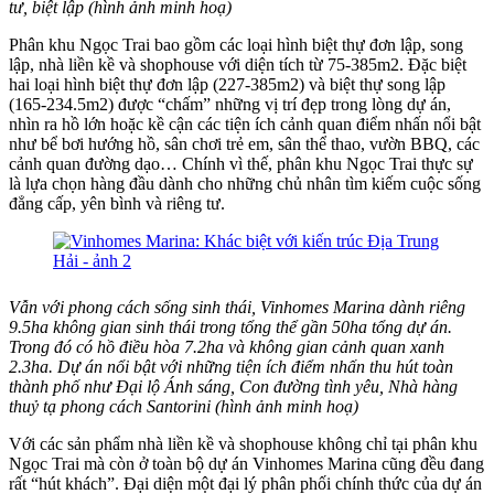
tư, biệt lập (hình ảnh minh hoạ)
Phân khu Ngọc Trai bao gồm các loại hình biệt thự đơn lập, song
lập, nhà liền kề và shophouse với diện tích từ 75-385m2. Đặc biệt
hai loại hình biệt thự đơn lập (227-385m2) và biệt thự song lập
(165-234.5m2) được “chấm” những vị trí đẹp trong lòng dự án,
nhìn ra hồ lớn hoặc kề cận các tiện ích cảnh quan điểm nhấn nổi bật
như bể bơi hướng hồ, sân chơi trẻ em, sân thể thao, vườn BBQ, các
cảnh quan đường dạo… Chính vì thế, phân khu Ngọc Trai thực sự
là lựa chọn hàng đầu dành cho những chủ nhân tìm kiếm cuộc sống
đẳng cấp, yên bình và riêng tư.
Vẫn với phong cách sống sinh thái, Vinhomes Marina dành riêng
9.5ha không gian sinh thái trong tổng thể gần 50ha tổng dự án.
Trong đó có hồ điều hòa 7.2ha và không gian cảnh quan xanh
2.3ha. Dự án nổi bật với những tiện ích điểm nhấn thu hút toàn
thành phố như Đại lộ Ánh sáng, Con đường tình yêu, Nhà hàng
thuỷ tạ phong cách Santorini (hình ảnh minh hoạ)
Với các sản phẩm nhà liền kề và shophouse không chỉ tại phân khu
Ngọc Trai mà còn ở toàn bộ dự án Vinhomes Marina cũng đều đang
rất “hút khách”. Đại diện một đại lý phân phối chính thức của dự án