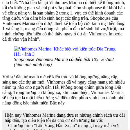
cho biết: “Nhà liền kề tại Vinhomes Marina có thiết kế thông minh,
tối ưu không gian và chi phí vừa phải. Còn shophouse thì khỏi bàn
về công năng vì là sản phẩm 2 trong 1, vừa có thể kinh doanh các
tầng dưới, vừa đảm bảo sinh hoạt các tầng trên. Shophouse của
Vinhomes Marina còn được thiết kế toàn bộ cửa kính mặt tiền tầng
1 và tầng 2, mang đến dòng sản phẩm đầu tư sinh lời vượt trội, mà
minh chứng tiêu biểu có thể thấy ngay ở dự án Vinhomes Imperia
đã đi vào vận hành”.
Shophouse Vinhomes Marina có diện tích 105 -267m2
(hình ảnh minh hoạ)
Với sự đầu tư mạnh mẽ về kiến trúc và không ngừng nâng cấp,
sáng tạo các dự án mới, Vinhomes đã và ngày càng mang tới nhiều
niềm tự hào cho người dân Hải Phòng trong chính giữa lòng Đất
cảng. Trong tương lai không xa, khi hoàn thiện, Vinhomes Marina
sẽ tiếp tục là một biểu tượng và điểm đến phồn vinh cho thành phố
năng động bậc nhất miền Bắc này.
Hiện nay Vinhomes Marina đang đưa ra những chính sách ưu đãi
hấp dẫn, tạo điều kiện tối đa cho cư dân tương lai với:
– Chương trình “Lộc Vàng Đầu Xuân” mang lại may mắn với