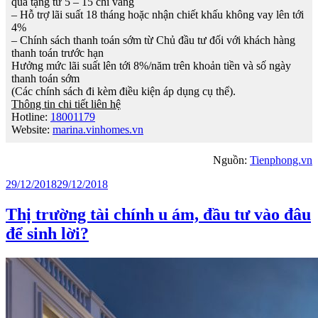
quà tặng từ 5 – 15 chỉ vàng
– Hỗ trợ lãi suất 18 tháng hoặc nhận chiết khấu không vay lên tới
4%
– Chính sách thanh toán sớm từ Chủ đầu tư đối với khách hàng
thanh toán trước hạn
Hưởng mức lãi suất lên tới 8%/năm trên khoản tiền và số ngày
thanh toán sớm
(Các chính sách đi kèm điều kiện áp dụng cụ thể).
Thông tin chi tiết liên hệ
Hotline:
18001179
Website:
marina.vinhomes.vn
Nguồn:
Tienphong.vn
Posted
29/12/2018
29/12/2018
on
Thị trường tài chính u ám, đầu tư vào đâu
để sinh lời?