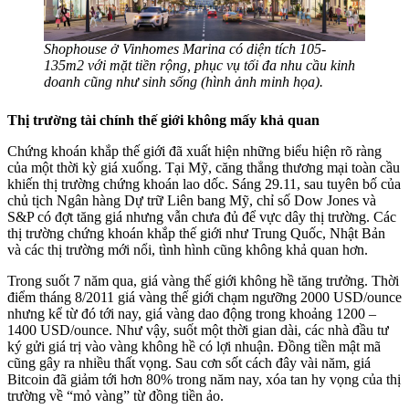
Shophouse ở Vinhomes Marina có diện tích 105-
135m2 với mặt tiền rộng, phục vụ tối đa nhu cầu kinh
doanh cũng như sinh sống (hình ảnh minh họa).
Thị trường tài chính thế giới không mấy khả quan
Chứng khoán khắp thế giới đã xuất hiện những biểu hiện rõ ràng
của một thời kỳ giá xuống. Tại Mỹ, căng thẳng thương mại toàn cầu
khiến thị trường chứng khoán lao dốc. Sáng 29.11, sau tuyên bố của
chủ tịch Ngân hàng Dự trữ Liên bang Mỹ, chỉ số Dow Jones và
S&P có đợt tăng giá nhưng vẫn chưa đủ để vực dây thị trường. Các
thị trường chứng khoán khắp thế giới như Trung Quốc, Nhật Bản
và các thị trường mới nổi, tình hình cũng không khả quan hơn.
Trong suốt 7 năm qua, giá vàng thế giới không hề tăng trưởng. Thời
điểm tháng 8/2011 giá vàng thế giới chạm ngưỡng 2000 USD/ounce
nhưng kể từ đó tới nay, giá vàng dao động trong khoảng 1200 –
1400 USD/ounce. Như vậy, suốt một thời gian dài, các nhà đầu tư
ký gửi giá trị vào vàng không hề có lợi nhuận. Đồng tiền mật mã
cũng gây ra nhiều thất vọng. Sau cơn sốt cách đây vài năm, giá
Bitcoin đã giảm tới hơn 80% trong năm nay, xóa tan hy vọng của thị
trường về “mỏ vàng” từ đồng tiền ảo.