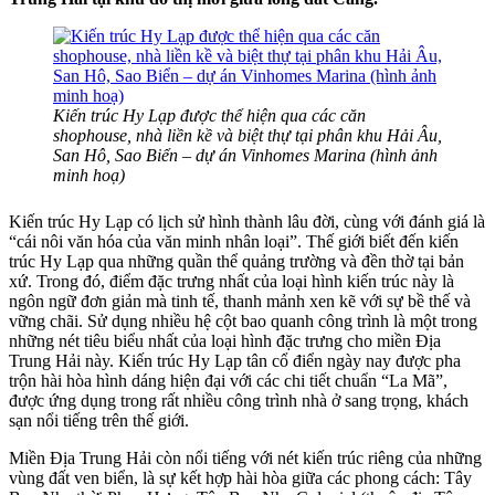
Kiến trúc Hy Lạp được thể hiện qua các căn
shophouse, nhà liền kề và biệt thự tại phân khu Hải Âu,
San Hô, Sao Biển – dự án Vinhomes Marina (hình ảnh
minh hoạ)
Kiến trúc Hy Lạp có lịch sử hình thành lâu đời, cùng với đánh giá là
“cái nôi văn hóa của văn minh nhân loại”. Thế giới biết đến kiến
trúc Hy Lạp qua những quần thể quảng trường và đền thờ tại bản
xứ. Trong đó, điểm đặc trưng nhất của loại hình kiến trúc này là
ngôn ngữ đơn giản mà tinh tế, thanh mảnh xen kẽ với sự bề thế và
vững chãi. Sử dụng nhiều hệ cột bao quanh công trình là một trong
những nét tiêu biểu nhất của loại hình đặc trưng cho miền Địa
Trung Hải này. Kiến trúc Hy Lạp tân cổ điển ngày nay được pha
trộn hài hòa hình dáng hiện đại với các chi tiết chuẩn “La Mã”,
được ứng dụng trong rất nhiều công trình nhà ở sang trọng, khách
sạn nổi tiếng trên thế giới.
Miền Địa Trung Hải còn nổi tiếng với nét kiến trúc riêng của những
vùng đất ven biển, là sự kết hợp hài hòa giữa các phong cách: Tây