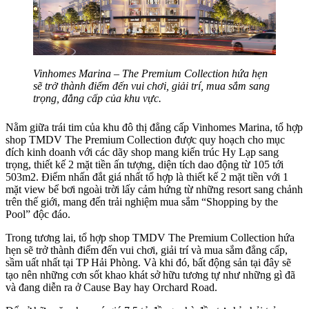
Vinhomes Marina – The Premium Collection hứa hẹn
sẽ trở thành điểm đến vui chơi, giải trí, mua sắm sang
trọng, đẳng cấp của khu vực.
Nằm giữa trái tim của khu đô thị đẳng cấp Vinhomes Marina, tổ hợp
shop TMDV The Premium Collection được quy hoạch cho mục
đích kinh doanh với các dãy shop mang kiến trúc Hy Lạp sang
trọng, thiết kế 2 mặt tiền ấn tượng, diện tích dao động từ 105 tới
503m2. Điểm nhấn đắt giá nhất tổ hợp là thiết kế 2 mặt tiền với 1
mặt view bể bơi ngoài trời lấy cảm hứng từ những resort sang chảnh
trên thế giới, mang đến trải nghiệm mua sắm “Shopping by the
Pool” độc đáo.
Trong tương lai, tổ hợp shop TMDV The Premium Collection hứa
hẹn sẽ trở thành điểm đến vui chơi, giải trí và mua sắm đẳng cấp,
sầm uất nhất tại TP Hải Phòng. Và khi đó, bất động sản tại đây sẽ
tạo nên những cơn sốt khao khát sở hữu tương tự như những gì đã
và đang diễn ra ở Cause Bay hay Orchard Road.