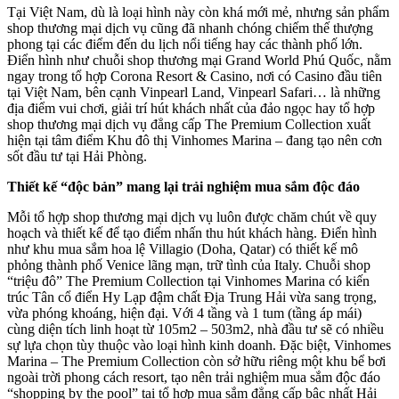
Tại Việt Nam, dù là loại hình này còn khá mới mẻ, nhưng sản phẩm
shop thương mại dịch vụ cũng đã nhanh chóng chiếm thế thượng
phong tại các điểm đến du lịch nổi tiếng hay các thành phố lớn.
Điển hình như chuỗi shop thương mại Grand World Phú Quốc, nằm
ngay trong tổ hợp Corona Resort & Casino, nơi có Casino đầu tiên
tại Việt Nam, bên cạnh Vinpearl Land, Vinpearl Safari… là những
địa điểm vui chơi, giải trí hút khách nhất của đảo ngọc hay tổ hợp
shop thương mại dịch vụ đẳng cấp The Premium Collection xuất
hiện tại tâm điểm Khu đô thị Vinhomes Marina – đang tạo nên cơn
sốt đầu tư tại Hải Phòng.
Thiết kế “độc bản” mang lại trải nghiệm mua sắm độc đáo
Mỗi tổ hợp shop thương mại dịch vụ luôn được chăm chút về quy
hoạch và thiết kế để tạo điểm nhấn thu hút khách hàng. Điển hình
như khu mua sắm hoa lệ Villagio (Doha, Qatar) có thiết kế mô
phỏng thành phố Venice lãng mạn, trữ tình của Italy. Chuỗi shop
“triệu đô” The Premium Collection tại Vinhomes Marina có kiến
trúc Tân cổ điển Hy Lạp đậm chất Địa Trung Hải vừa sang trọng,
vừa phóng khoáng, hiện đại. Với 4 tầng và 1 tum (tầng áp mái)
cùng diện tích linh hoạt từ 105m2 – 503m2, nhà đầu tư sẽ có nhiều
sự lựa chọn tùy thuộc vào loại hình kinh doanh. Đặc biệt, Vinhomes
Marina – The Premium Collection còn sở hữu riêng một khu bể bơi
ngoài trời phong cách resort, tạo nên trải nghiệm mua sắm độc đáo
“shopping by the pool” tại tổ hợp mua sắm đẳng cấp bậc nhất Hải