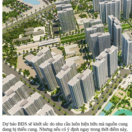
Dự báo BĐS sẽ khởi sắc do nhu cầu luôn hiện hữu mà nguồn cung
đang bị thiếu cung. Nhưng nếu có ý định ngay trong thời điểm này,