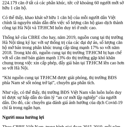
224.179 căn ở tất cả các phân khúc, tức cứ khoảng 60 người mới sở
hữu 1 căn hộ.
Có thể thấy, khao khát sở hữu 1 căn hộ của mỗi người dân Việt
chính là nguyên nhân dẫn đến việc số lượng căn hộ giao dịch thành
công tại Hà Nội và TP.HCM luôn duy trì ở mức cao.
Thống kê của CBRE cho hay, năm 2019, nguồn cung tại thị trường
Hà Nội tăng kỷ lục với sự thống trị của các đại dự án, số lượng căn
hộ mở bán trong phân khúc trung cấp tăng mạnh 17% so với năm
2018. Trong khi đó, nguồn cung tại thị trường TP.HCM bị hạn chế
với số căn mở bán giảm mạnh 13% do thị trường gặp khó khăn
chung trong việc xin cấp phép, đẩy giá bán tại TP.HCM lên cao hơn
so với Hà Nội.
“Khi nguồn cung tại TP.HCM được giải phóng, thị trường BĐS
phía Nam sẽ sốt nóng trở lại”, chuyên gia phân tích.
Như vậy, có thể thấy, thị trường BĐS Việt Nam vẫn luôn luôn duy
trì được sự hấp dẫn do tâm lý “an cư mới lập nghiệp” của người
dân. Do đó, các chuyên gia đánh giá ảnh hưởng của dịch Covid-19
chỉ là trong ngắn hạn.
Người mua hưởng lợi
Theo CBRE Việt Nam, trung bình giai đoạn 2015-2019, mỗi năm