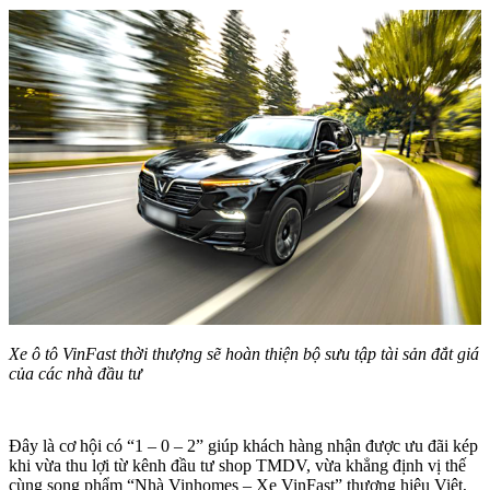
Xe ô tô VinFast thời thượng sẽ hoàn thiện bộ sưu tập tài sản đắt giá
của các nhà đầu tư
Đây là cơ hội có “1 – 0 – 2” giúp khách hàng nhận được ưu đãi kép
khi vừa thu lợi từ kênh đầu tư shop TMDV, vừa khẳng định vị thế
cùng song phẩm “Nhà Vinhomes – Xe VinFast” thương hiệu Việt,