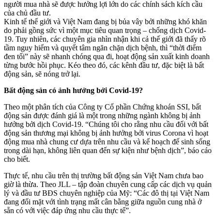
người mua nhà sẽ được hưởng lợi lớn do các chính sách kích cầu
của chủ đầu tư.
Kinh tế thế giới và Việt Nam đang bị bủa vây bởi những khó khăn
do phải gồng sức vì một mục tiêu quan trọng – chống dịch Covid-
19. Tuy nhiên, các chuyên gia nhìn nhận khi cả thế giới đã thấy rõ
tầm nguy hiểm và quyết tâm ngăn chặn dịch bệnh, thì “thời điểm
đen tối” này sẽ nhanh chóng qua đi, hoạt động sản xuất kinh doanh
từng bước hồi phục. Kéo theo đó, các kênh đầu tư, đặc biệt là bất
động sản, sẽ nóng trở lại.
Bất động sản có ảnh hưởng bởi Covid-19?
Theo một phân tích của Công ty Cổ phần Chứng khoán SSI, bất
động sản được đánh giá là một trong những ngành không bị ảnh
hưởng bởi dịch Covid-19. “Chúng tôi cho rằng nhu cầu đối với bất
động sản thương mại không bị ảnh hưởng bởi virus Corona vì hoạt
động mua nhà chung cư dựa trên nhu cầu và kế hoạch để sinh sống
trong dài hạn, không liên quan đến sự kiện như bệnh dịch”, báo cáo
cho biết.
Thực tế, nhu cầu trên thị trường bất động sản Việt Nam chưa bao
giờ là thừa. Theo JLL – tập đoàn chuyên cung cấp các dịch vụ quản
lý và đầu tư BĐS chuyên nghiệp của Mỹ: “Các đô thị tại Việt Nam
đang đối mặt với tình trạng mất cân bằng giữa nguồn cung nhà ở
sẵn có với việc đáp ứng nhu cầu thực tế”.