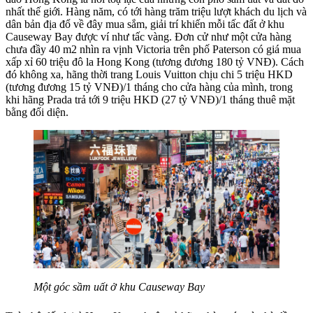
nhất thế giới. Hàng năm, có tới hàng trăm triệu lượt khách du lịch và
dân bản địa đổ về đây mua sắm, giải trí khiến mỗi tấc đất ở khu
Causeway Bay được ví như tấc vàng. Đơn cử như một cửa hàng
chưa đầy 40 m2 nhìn ra vịnh Victoria trên phố Paterson có giá mua
xấp xỉ 60 triệu đô la Hong Kong (tương đương 180 tỷ VNĐ). Cách
đó không xa, hãng thời trang Louis Vuitton chịu chi 5 triệu HKD
(tương đương 15 tỷ VNĐ)/1 tháng cho cửa hàng của mình, trong
khi hãng Prada trả tới 9 triệu HKD (27 tỷ VNĐ)/1 tháng thuê mặt
bằng đối diện.
Một góc sầm uất ở khu Causeway Bay