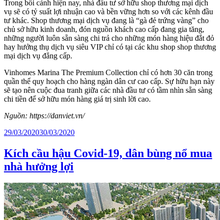
Trong bối cảnh hiện nay, nhà đầu tư sở hữu shop thương mại dịch
vụ sẽ có tỷ suất lợi nhuận cao và bền vững hơn so với các kênh đầu
tư khác. Shop thương mại dịch vụ đang là “gà đẻ trứng vàng” cho
chủ sở hữu kinh doanh, đón nguồn khách cao cấp đang gia tăng,
những người luôn sẵn sàng chi trả cho những món hàng hiệu đắt đỏ
hay hưởng thụ dịch vụ siêu VIP chỉ có tại các khu shop shop thương
mại dịch vụ đẳng cấp.
Vinhomes Marina The Premium Collection chỉ có hơn 30 căn trong
quần thể quy hoạch cho hàng ngàn dân cư cao cấp. Sự hữu hạn này
sẽ tạo nên cuộc đua tranh giữa các nhà đầu tư có tầm nhìn sẵn sàng
chi tiền để sở hữu món hàng giá trị sinh lời cao.
Nguồn: https://danviet.vn/
Posted
29/03/2020
30/03/2020
on
Kích cầu hậu Covid-19, dân bùng nổ mua
nhà hưởng lợi