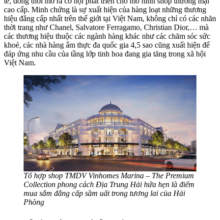
tế, đồng thời mở ra cơ hội phát triển cho mô hình shop thương mại
cao cấp. Minh chứng là sự xuất hiện của hàng loạt những thương
hiệu đẳng cấp nhất trên thế giới tại Việt Nam, không chỉ có các nhãn
thời trang như Chanel, Salvatore Ferragamo, Christian Dior,… mà
các thương hiệu thuộc các ngành hàng khác như các chăm sóc sức
khoẻ, các nhà hàng ẩm thực đa quốc gia 4,5 sao cũng xuất hiện để
đáp ứng nhu cầu của tầng lớp tinh hoa đang gia tăng trong xã hội
Việt Nam.
Tổ hợp shop TMDV Vinhomes Marina – The Premium
Collection phong cách Địa Trung Hải hứa hẹn là điểm
mua sắm đẳng cấp sầm uất trong tương lai của Hải
Phòng