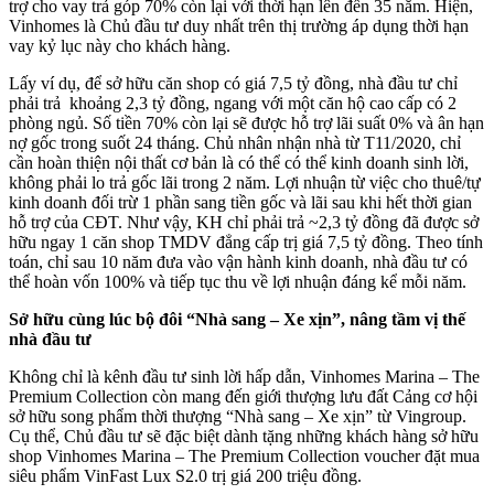
trợ cho vay trả góp 70% còn lại với thời hạn lên đến 35 năm. Hiện,
Vinhomes là Chủ đầu tư duy nhất trên thị trường áp dụng thời hạn
vay kỷ lục này cho khách hàng.
Lấy ví dụ, để sở hữu căn shop có giá 7,5 tỷ đồng, nhà đầu tư chỉ
phải trả khoảng 2,3 tỷ đồng, ngang với một căn hộ cao cấp có 2
phòng ngủ. Số tiền 70% còn lại sẽ được hỗ trợ lãi suất 0% và ân hạn
nợ gốc trong suốt 24 tháng. Chủ nhân nhận nhà từ T11/2020, chỉ
cần hoàn thiện nội thất cơ bản là có thể có thể kinh doanh sinh lời,
không phải lo trả gốc lãi trong 2 năm. Lợi nhuận từ việc cho thuê/tự
kinh doanh đối trừ 1 phần sang tiền gốc và lãi sau khi hết thời gian
hỗ trợ của CĐT. Như vậy, KH chỉ phải trả ~2,3 tỷ đồng đã được sở
hữu ngay 1 căn shop TMDV đẳng cấp trị giá 7,5 tỷ đồng. Theo tính
toán, chỉ sau 10 năm đưa vào vận hành kinh doanh, nhà đầu tư có
thể hoàn vốn 100% và tiếp tục thu về lợi nhuận đáng kể mỗi năm.
Sở hữu cùng lúc bộ đôi “Nhà sang – Xe xịn”, nâng tầm vị thế
nhà đầu tư
Không chỉ là kênh đầu tư sinh lời hấp dẫn, Vinhomes Marina – The
Premium Collection còn mang đến giới thượng lưu đất Cảng cơ hội
sở hữu song phẩm thời thượng “Nhà sang – Xe xịn” từ Vingroup.
Cụ thể, Chủ đầu tư sẽ đặc biệt dành tặng những khách hàng sở hữu
shop Vinhomes Marina – The Premium Collection voucher đặt mua
siêu phẩm VinFast Lux S2.0 trị giá 200 triệu đồng.