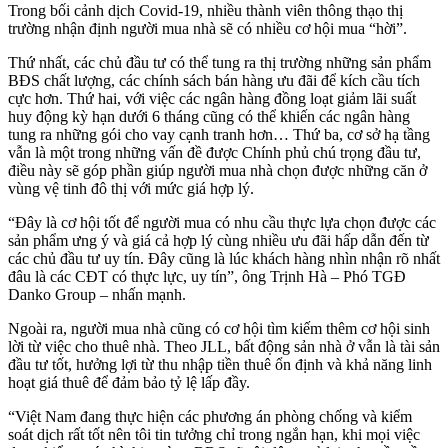
Trong bối cảnh dịch Covid-19, nhiều thành viên thông thạo thị
trường nhận định người mua nhà sẽ có nhiều cơ hội mua “hời”.
Thứ nhất, các chủ đầu tư có thể tung ra thị trường những sản phẩm
BĐS chất lượng, các chính sách bán hàng ưu đãi để kích cầu tích
cực hơn. Thứ hai, với việc các ngân hàng đồng loạt giảm lãi suất
huy động kỳ hạn dưới 6 tháng cũng có thể khiến các ngân hàng
tung ra những gói cho vay cạnh tranh hơn… Thứ ba, cơ sở hạ tầng
vẫn là một trong những vấn đề được Chính phủ chú trọng đầu tư,
điều này sẽ góp phần giúp người mua nhà chọn được những căn ở
vùng vệ tinh đô thị với mức giá hợp lý.
“Đây là cơ hội tốt để người mua có nhu cầu thực lựa chọn được các
sản phẩm ưng ý và giá cả hợp lý cùng nhiều ưu đãi hấp dẫn đến từ
các chủ đầu tư uy tín. Đây cũng là lúc khách hàng nhìn nhận rõ nhất
đâu là các CĐT có thực lực, uy tín”, ông Trịnh Hà – Phó TGĐ
Danko Group – nhấn mạnh.
Ngoài ra, người mua nhà cũng có cơ hội tìm kiếm thêm cơ hội sinh
lời từ việc cho thuê nhà. Theo JLL, bất động sản nhà ở vẫn là tài sản
đầu tư tốt, hưởng lợi từ thu nhập tiền thuê ổn định và khả năng linh
hoạt giá thuê để đảm bảo tỷ lệ lấp đầy.
“Việt Nam đang thực hiện các phương án phòng chống và kiểm
soát dịch rất tốt nên tôi tin tưởng chỉ trong ngắn hạn, khi mọi việc