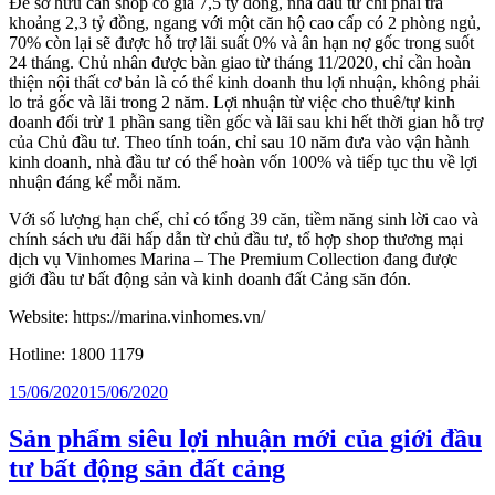
Để sở hữu căn shop có giá 7,5 tỷ đồng, nhà đầu tư chỉ phải trả
khoảng 2,3 tỷ đồng, ngang với một căn hộ cao cấp có 2 phòng ngủ,
70% còn lại sẽ được hỗ trợ lãi suất 0% và ân hạn nợ gốc trong suốt
24 tháng. Chủ nhân được bàn giao từ tháng 11/2020, chỉ cần hoàn
thiện nội thất cơ bản là có thể kinh doanh thu lợi nhuận, không phải
lo trả gốc và lãi trong 2 năm. Lợi nhuận từ việc cho thuê/tự kinh
doanh đối trừ 1 phần sang tiền gốc và lãi sau khi hết thời gian hỗ trợ
của Chủ đầu tư. Theo tính toán, chỉ sau 10 năm đưa vào vận hành
kinh doanh, nhà đầu tư có thể hoàn vốn 100% và tiếp tục thu về lợi
nhuận đáng kể mỗi năm.
Với số lượng hạn chế, chỉ có tổng 39 căn, tiềm năng sinh lời cao và
chính sách ưu đãi hấp dẫn từ chủ đầu tư, tổ hợp shop thương mại
dịch vụ Vinhomes Marina – The Premium Collection đang được
giới đầu tư bất động sản và kinh doanh đất Cảng săn đón.
Website: https://marina.vinhomes.vn/
Hotline: 1800 1179
Posted
15/06/2020
15/06/2020
on
Sản phẩm siêu lợi nhuận mới của giới đầu
tư bất động sản đất cảng