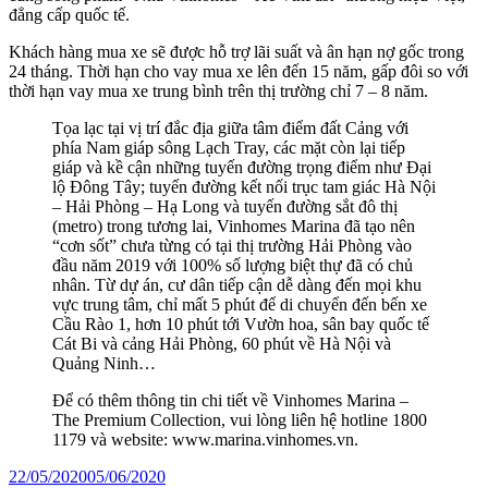
đẳng cấp quốc tế.
Khách hàng mua xe sẽ được hỗ trợ lãi suất và ân hạn nợ gốc trong
24 tháng. Thời hạn cho vay mua xe lên đến 15 năm, gấp đôi so với
thời hạn vay mua xe trung bình trên thị trường chỉ 7 – 8 năm.
Tọa lạc tại vị trí đắc địa giữa tâm điểm đất Cảng với
phía Nam giáp sông Lạch Tray, các mặt còn lại tiếp
giáp và kề cận những tuyến đường trọng điểm như Đại
lộ Đông Tây; tuyến đường kết nối trục tam giác Hà Nội
– Hải Phòng – Hạ Long và tuyến đường sắt đô thị
(metro) trong tương lai, Vinhomes Marina đã tạo nên
“cơn sốt” chưa từng có tại thị trường Hải Phòng vào
đầu năm 2019 với 100% số lượng biệt thự đã có chủ
nhân. Từ dự án, cư dân tiếp cận dễ dàng đến mọi khu
vực trung tâm, chỉ mất 5 phút để di chuyển đến bến xe
Cầu Rào 1, hơn 10 phút tới Vườn hoa, sân bay quốc tế
Cát Bi và cảng Hải Phòng, 60 phút về Hà Nội và
Quảng Ninh…
Để có thêm thông tin chi tiết về Vinhomes Marina –
The Premium Collection, vui lòng liên hệ hotline 1800
1179 và website: www.marina.vinhomes.vn.
Posted
22/05/2020
05/06/2020