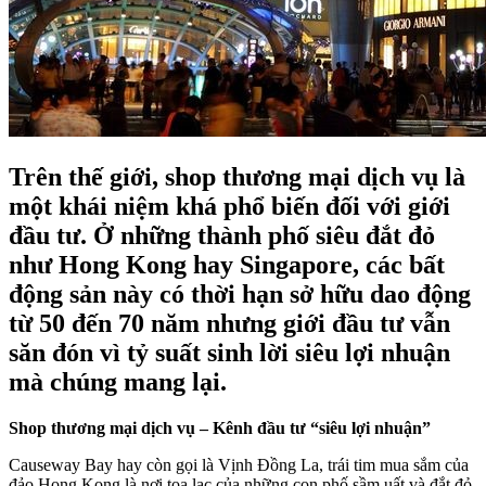
Trên thế giới, shop thương mại dịch vụ là
một khái niệm khá phổ biến đối với giới
đầu tư. Ở những thành phố siêu đắt đỏ
như Hong Kong hay Singapore, các bất
động sản này có thời hạn sở hữu dao động
từ 50 đến 70 năm nhưng giới đầu tư vẫn
săn đón vì tỷ suất sinh lời siêu lợi nhuận
mà chúng mang lại.
Shop thương mại dịch vụ – Kênh đầu tư “siêu lợi nhuận”
Causeway Bay hay còn gọi là Vịnh Đồng La, trái tim mua sắm của
đảo Hong Kong là nơi toạ lạc của những con phố sầm uất và đắt đỏ