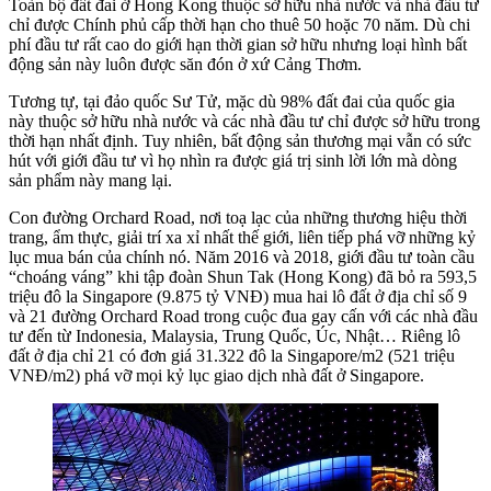
Toàn bộ đất đai ở Hong Kong thuộc sở hữu nhà nước và nhà đầu tư
chỉ được Chính phủ cấp thời hạn cho thuê 50 hoặc 70 năm. Dù chi
phí đầu tư rất cao do giới hạn thời gian sở hữu nhưng loại hình bất
động sản này luôn được săn đón ở xứ Cảng Thơm.
Tương tự, tại đảo quốc Sư Tử, mặc dù 98% đất đai của quốc gia
này thuộc sở hữu nhà nước và các nhà đầu tư chỉ được sở hữu trong
thời hạn nhất định. Tuy nhiên, bất động sản thương mại vẫn có sức
hút với giới đầu tư vì họ nhìn ra được giá trị sinh lời lớn mà dòng
sản phẩm này mang lại.
Con đường Orchard Road, nơi toạ lạc của những thương hiệu thời
trang, ẩm thực, giải trí xa xỉ nhất thế giới, liên tiếp phá vỡ những kỷ
lục mua bán của chính nó. Năm 2016 và 2018, giới đầu tư toàn cầu
“choáng váng” khi tập đoàn Shun Tak (Hong Kong) đã bỏ ra 593,5
triệu đô la Singapore (9.875 tỷ VNĐ) mua hai lô đất ở địa chỉ số 9
và 21 đường Orchard Road trong cuộc đua gay cấn với các nhà đầu
tư đến từ Indonesia, Malaysia, Trung Quốc, Úc, Nhật… Riêng lô
đất ở địa chỉ 21 có đơn giá 31.322 đô la Singapore/m2 (521 triệu
VNĐ/m2) phá vỡ mọi kỷ lục giao dịch nhà đất ở Singapore.