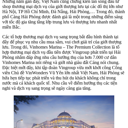
Những năm gần đây, Việt Nam cũng chứng kiến làn sóng đầu tư
shop thương mại dịch vụ của giới thượng lưu tại các đô thị lớn như
Hà Nội, TP Hồ Chí Minh, Đà Nẵng, Hải Phòng,… Trong đó, thành
phố Cảng Hải Phòng được đánh giá là một trong những điểm sáng
với tốc độ gia tăng tầng lớp trung lưu và thượng lưu nhanh nhất
miền Bắc.
Các tổ hợp thương mại dịch vụ sang trọng bắt đầu hình thành tại
đây để phục vụ nhu cầu mua sắm, vui chơi giải trí của giới thượng
lưu. Trong đó, Vinhomes Marina – The Premium Collection là tổ
hợp thương mại dịch vụ đầu tiên được Vingroup phát triển tại Hải
Phòng nhằm đáp ứng nhu cầu hưởng thụ của hơn 7.000 cư dân
Vinhomes Marina nói riêng và giới nhà giàu đất Cảng nói chung.
Đặc biệt mới đây, khi tập đoàn Vingroup vừa mới khởi công Công
viên Chủ đề VinWonders Vũ Yên lớn nhất Việt Nam, Hải Phòng sẽ
hứa hẹn tiếp tục phát triển và thu hút du khách không chỉ trong
nước mà cả khách quốc tế. Nhu cầu về điểm hưởng thụ các tiện
nghi và dịch vụ sang trọng sẽ ngày càng gia tăng.