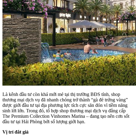
Là kênh đầu tư còn khá mới mẻ tại thị trường BĐS tỉnh, shop
thương mại dịch vụ đã nhanh chóng trở thành “gà đẻ trứng vàng”
được giới đầu tư tại địa phương lực tích cực săn đón vì tiềm năng
sinh lời lớn. Trong đó, tổ hợp shop thương mại dịch vụ đẳng cấp
The Premium Collection Vinhomes Marina – đang tạo nên cơn sốt
đầu tư tại Hải Phòng bởi số lượng giới hạn.
Vị trí đắt giá