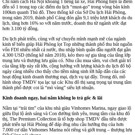
Chỉ nằm cách Hà Nội khoảng 1 tiếng lái xe, Hải Phòng hiện là điểm
đến số 1 trong top các điểm du lịch “must-go” trong vòng bán kính
100km quanh Thủ đô. Theo thống kê của Sở Du lịch Hải Phòng,
trong năm 2019, thành phố Cảng đón gần 9,1 triệu lượt khách du du
lịch, tăng hơn 16% so với năm trước, doanh thu từ ngành ước đạt
hơn 3.100 tỷ đồng.
Du lịch phát triển, cùng với sự chuyển mình mạnh mẽ của ngành
kinh tế biển giúp Hải Phòng lọt Top những thành phố thu hút nguồn
vốn FDI nhiều nhất cả nước, thu nhập bình quân đầu người đạt gần
4.300 USD (thống kê năm 2018), kéo theo sự gia tăng của tầng lớp
trung lưu và thượng lưu giàu có. Nhu cầu mua sắm, vui chơi giải trí
của tầng lớp này rất lớn, cộng hưởng với lượng khách du lịch đổ bộ
ngày càng nhiều cho thấy cho tiềm năng sinh lời hấp dẫn của các
hoạt động kinh doanh thương mại, dịch vụ tại đây. Trong đó, mô
hình shop TMDV tọa lạc tại các Khu đô thị sang trọng tại trung tâm
thành phố được coi là “mỏ vàng” siêu lợi nhuận.
Kinh doanh ngay, hai năm không lo trả gốc & lãi
Nằm tại “trái tim” của khu nhà giàu Vinhomes Marina, ngay giao lộ
giữa Đại lộ ánh sáng và Con đường tình yêu, trung tâm của khu đô
thị, The Premium Collection là tổ hợp shop TMDV đầu tiên được
phát triển tại Hải Phòng để đáp ứng nhu cầu hưởng thụ của hơn
7.000 cư dân Vinhomes Marina nói riêng và giới trung – thượng lưu