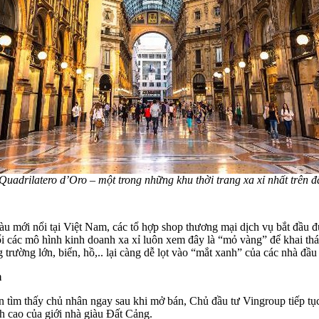
uadrilatero d’Oro – một trong những khu thời trang xa xỉ nhất trên đ
iàu mới nổi tại Việt Nam, các tổ hợp shop thương mại dịch vụ bắt đầu 
i các mô hình kinh doanh xa xỉ luôn xem đây là “mỏ vàng” để khai thá
trường lớn, biển, hồ,.. lại càng dễ lọt vào “mắt xanh” của các nhà đầu 
m
n tìm thấy chủ nhân ngay sau khi mở bán, Chủ đầu tư Vingroup tiếp t
h cao của giới nhà giàu Đất Cảng.