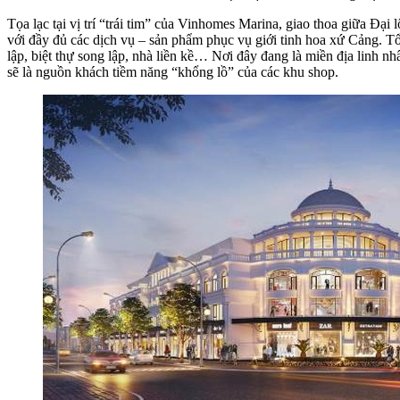
Tọa lạc tại vị trí “trái tim” của Vinhomes Marina, giao thoa giữa Đ
với đầy đủ các dịch vụ – sản phẩm phục vụ giới tinh hoa xứ Cảng. Tổ 
lập, biệt thự song lập, nhà liền kề… Nơi đây đang là miền địa linh n
sẽ là nguồn khách tiềm năng “khổng lồ” của các khu shop.